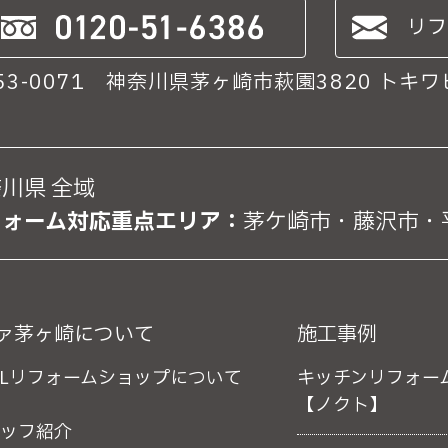
リフ
は、それに対応した当社のサービスをご提供でき
53-0071 神奈川県茅ヶ崎市萩園3820 トキワビ
･利用停止の手続について
報の開示･訂正･削除・利用停止の手続を定めさせ
川県 全域
フォーム対応重点エリア：
茅ケ崎市・藤沢市・
きます。個人情報の開示･訂正･削除・利用停止の
ァ茅ヶ崎について
施工事例
XILリフォームショップについて
キッチンリフォー
【ノクト】
ッフ紹介