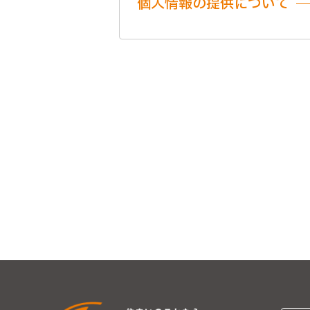
個人情報の提供について
当社ではお客様の同意を得
はいたしません。
個人情報の委託について
当社では、利用目的の達成
対しては個人情報保護契約
個人情報の安全管理
当社では、個人情報の漏洩
個人情報を与えなかった場