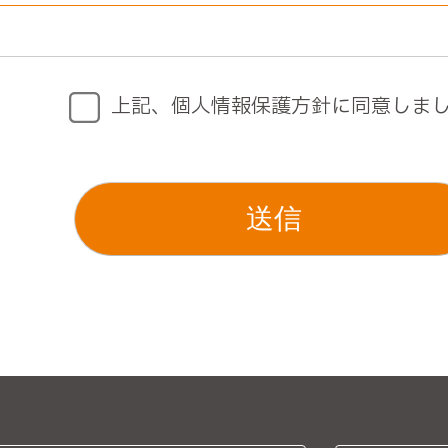
た場合または法令に定められた場合を除き、取得
上記、個人情報保護方針に同意しま
に必要な範囲において、個人情報を外部に委託す
等の措置をとり、適切な監督を行います。
等がなされないよう、適切に安全管理対策を実施し
合に生じる結果